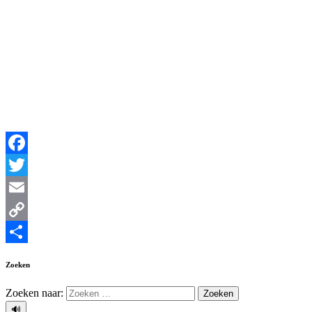
Facebook
Twitter
Email
Copy
Link
Delen
Zoeken
Zoeken naar:
🔊